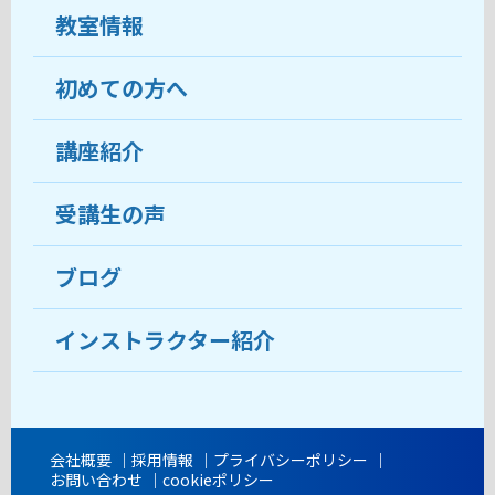
教室情報
初めての方へ
教室について
受講生の声
講座紹介
ココがおすすめ
おすすめ・人気の講座
料金
受講生の声
目的から講座を探す
受講までの流れ
ブログ
教室ブログ
よくあるご質問
インストラクター紹介
講師紹介
アクセス
会社概要
採用情報
プライバシーポリシー
お問い合わせ
cookieポリシー