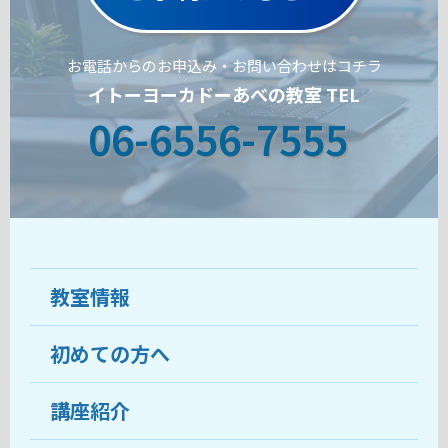
お電話からのお申込み・お問い合わせはコチラ
イトーヨーカドーあべの教室 TEL
06-6556-7555
教室情報
初めての方へ
教室について
受講生の声
講座紹介
ココがおすすめ