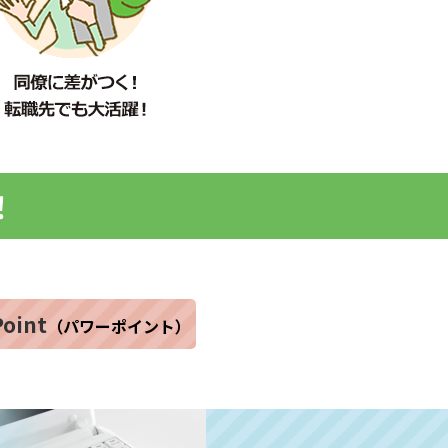
！
oint
（パワーポイント）