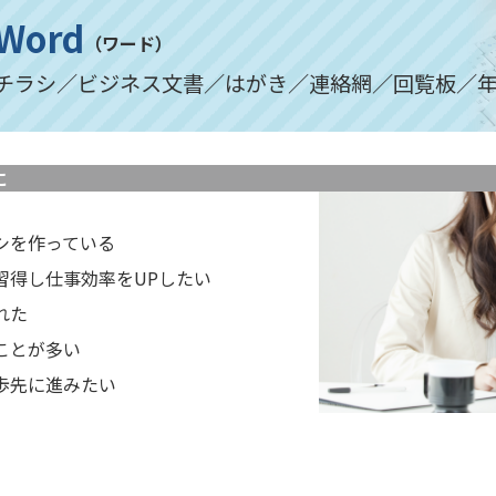
Word
（ワード）
チラシ／ビジネス文書／はがき／連絡網／回覧板／
に
シを作っている
習得し仕事効率をUPしたい
れた
ことが多い
歩先に進みたい