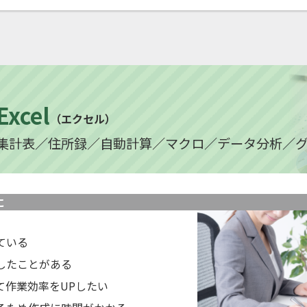
Excel
（エクセル）
集計表／住所録／自動計算／マクロ／データ分析／
に
ている
したことがある
て作業効率をUPしたい