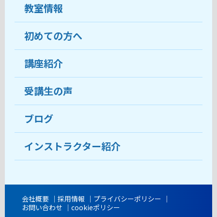
教室情報
初めての方へ
教室について
受講生の声
講座紹介
ココがおすすめ
おすすめ・人気の講座
料金
受講生の声
目的から講座を探す
受講までの流れ
ブログ
教室ブログ
よくあるご質問
インストラクター紹介
講師紹介
アクセス
会社概要
採用情報
プライバシーポリシー
お問い合わせ
cookieポリシー