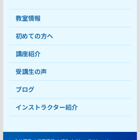
教室情報
初めての方へ
教室について
受講生の声
講座紹介
ココがおすすめ
おすすめ・人気の講座
料金
受講生の声
目的から講座を探す
受講までの流れ
ブログ
教室ブログ
よくあるご質問
インストラクター紹介
講師紹介
アクセス