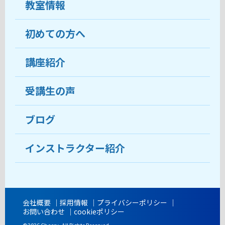
教室情報
初めての方へ
教室について
受講生の声
講座紹介
ココがおすすめ
おすすめ・人気の講座
料金
受講生の声
目的から講座を探す
受講までの流れ
ブログ
教室ブログ
よくあるご質問
インストラクター紹介
講師紹介
アクセス
会社概要
採用情報
プライバシーポリシー
お問い合わせ
cookieポリシー
開講時間