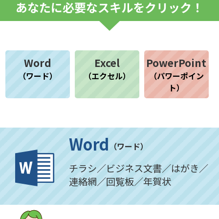
あなたに必要なスキルをクリック！
Word
Excel
PowerPoint
（ワード）
（エクセル）
（パワーポイン
ト）
Word
（ワード）
チラシ／ビジネス文書／はがき／
連絡網／回覧板／年賀状