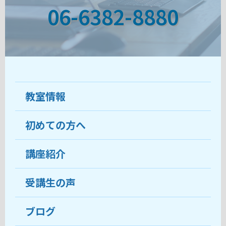
06-6382-8880
教室情報
初めての方へ
教室について
受講生の声
講座紹介
ココがおすすめ
おすすめ・人気の講座
料金
受講生の声
目的から講座を探す
受講までの流れ
ブログ