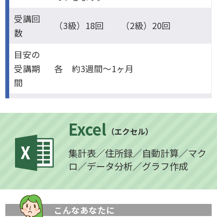
受講回
（3級）18回 （2級）20回
数
目安の
受講期
各 約3週間～1ヶ月
間
Excel
（エクセル）
集計表／住所録／自動計算／マク
ロ／データ分析／グラフ作成
こんなあなたに