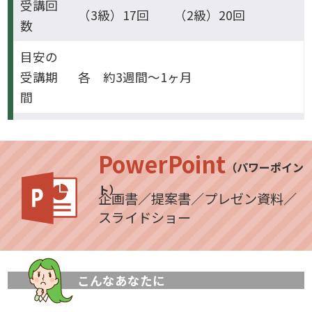
受講回
（3級）17回 （2級）20回
数
目安の
受講期
各 約3週間～1ヶ月
間
PowerPoint
（パワーポイン
ト）
企画書／提案書／プレゼン資料／
スライドショー
こんなあなたに