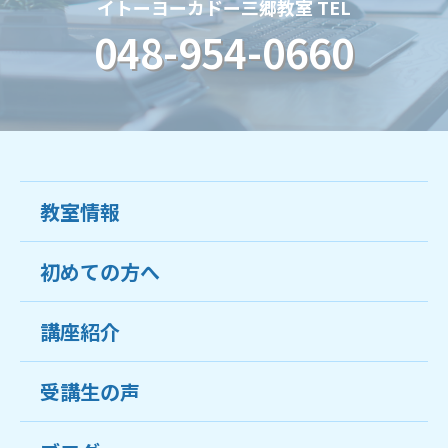
イトーヨーカドー三郷教室 TEL
048-954-0660
教室情報
初めての方へ
教室について
受講生の声
講座紹介
ココがおすすめ
おすすめ・人気の講座
料金
受講生の声
目的から講座を探す
受講までの流れ