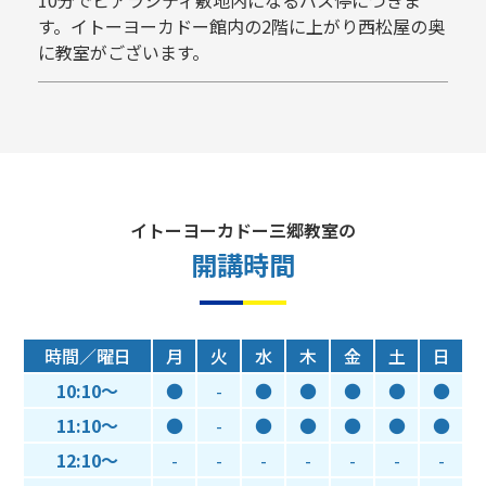
10分でピアラシティ敷地内になるバス停につきま
す。イトーヨーカドー館内の2階に上がり西松屋の奥
に教室がございます。
イトーヨーカドー三郷教室の
開講時間
時間／曜日
月
火
水
木
金
土
日
10:10～
●
-
●
●
●
●
●
11:10～
●
-
●
●
●
●
●
12:10～
-
-
-
-
-
-
-