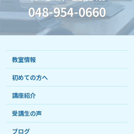
048-954-0660
教室情報
初めての方へ
教室について
受講生の声
講座紹介
ココがおすすめ
おすすめ・人気の講座
料金
受講生の声
目的から講座を探す
受講までの流れ
ブログ