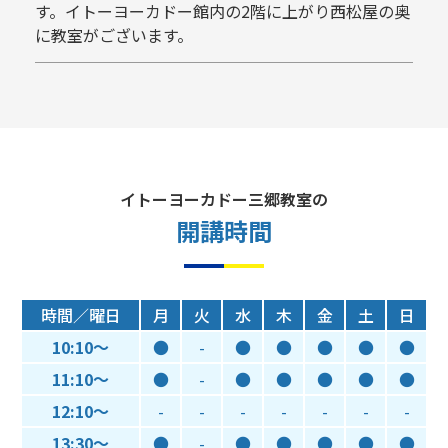
す。イトーヨーカドー館内の2階に上がり西松屋の奥
に教室がございます。
イトーヨーカドー三郷教室の
開講時間
時間／曜日
月
火
水
木
金
土
日
10:10～
●
-
●
●
●
●
●
11:10～
●
-
●
●
●
●
●
12:10～
-
-
-
-
-
-
-
13:30～
●
-
●
●
●
●
●