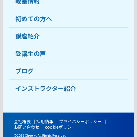
教室情報
初めての方へ
教室について
受講生の声
講座紹介
ココがおすすめ
おすすめ・人気の講座
料金
受講生の声
目的から講座を探す
受講までの流れ
ブログ
教室ブログ
よくあるご質問
インストラクター紹介
講師紹介
アクセス
会社概要
採用情報
プライバシーポリシー
お問い合わせ
cookieポリシー
開講時間
©2026 Cheery, All Rights Reserved.