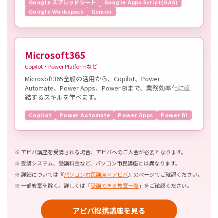
Google スプレッドシート
Google Apps Script(GAS)
Google Workspace
Gemini
Microsoft365
Copilot・Power Platformなど
Microsoft365全般の活用から、Copilot、Power
Automate、Power Apps、Power BIまで、業務効率化に直
結するスキルを学べます。
Copilot
Power Automate
Power Apps
Power BI
アビバ講座を受講される場合、アビバへのご入会が必要となります。
受講システム、受講料金など、パソコン市民講座とは異なります。
詳細については『
パソコン市民講座×アビバ
』のページでご確認ください。
一部教室を除く。詳しくは「
受講できる教室一覧
」をご確認ください。
アビバ提携講座を見る