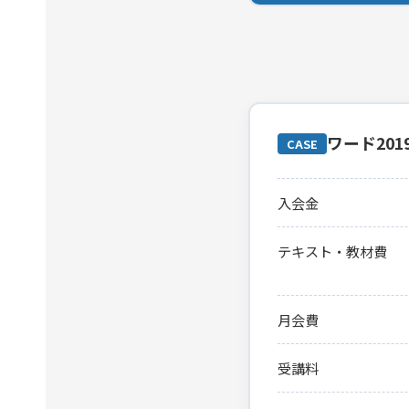
ワード20
CASE
入会金
テキスト・教材費
月会費
受講料