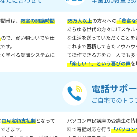
なたに合わせて
全国100教室 
時間帯は、
教室の開講時間
55万人以上
の方々への
「豊富な
あらゆる世代の方々にITスキ
る
ので、買い物ついでや仕
な生活を送っていただくことを
境です。
これまで蓄積してきたノウハウ
なく学べる受講システムに
て操作できる方をお一人でも多
「楽しい！」という喜びの声
を
電話サポ
ご自宅でのトラ
の
毎月定額支払制
となって
パソコン市民講座の受講生の皆
ができます。
料で電話対応を行う
「パソコン