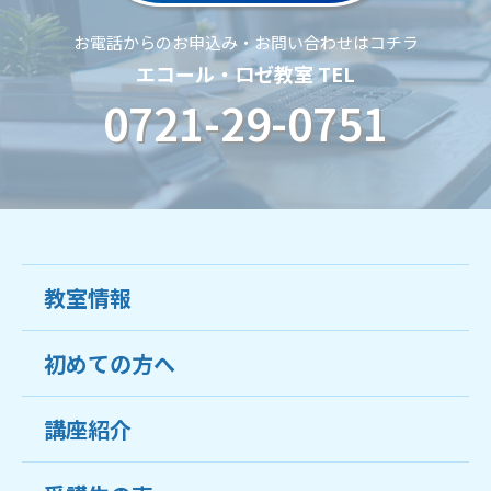
お電話からのお申込み・お問い合わせはコチラ
エコール・ロゼ教室 TEL
0721-29-0751
教室情報
初めての方へ
教室について
受講生の声
講座紹介
ココがおすすめ
おすすめ・人気の講座
料金