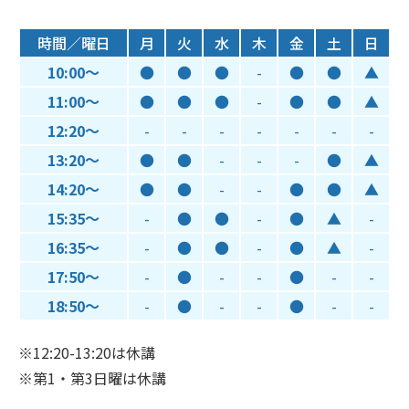
時間／曜日
月
火
水
木
金
土
日
10:00～
●
●
●
-
●
●
▲
11:00～
●
●
●
-
●
●
▲
12:20～
-
-
-
-
-
-
-
13:20～
●
●
-
-
-
●
▲
14:20～
●
●
-
-
●
●
▲
15:35～
-
●
●
-
●
▲
-
16:35～
-
●
●
-
●
▲
-
17:50～
-
●
-
-
●
-
-
18:50～
-
●
-
-
●
-
-
※12:20-13:20は休講
※第1・第3日曜は休講