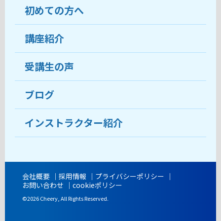
初めての方へ
教室について
受講生の声
講座紹介
ココがおすすめ
おすすめ・人気の講座
料金
受講生の声
目的から講座を探す
受講までの流れ
ブログ
教室ブログ
よくあるご質問
インストラクター紹介
講師紹介
アクセス
会社概要
採用情報
プライバシーポリシー
お問い合わせ
cookieポリシー
開講時間
©2026 Cheery, All Rights Reserved.