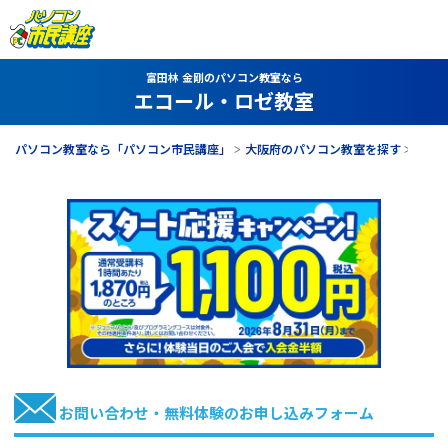
富田林 金剛のパソコン教室なら
エコール・ロゼ教室
パソコン教室なら「パソコン市民講座」
大阪府のパソコン教室を探す
エコ
お問い合わせ・無料体験のお申し込みフォーム