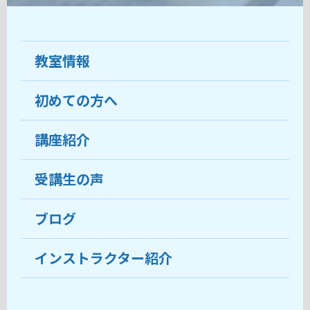
教室情報
初めての方へ
教室について
受講生の声
講座紹介
ココがおすすめ
おすすめ・人気の講座
料金
受講生の声
目的から講座を探す
受講までの流れ
ブログ
教室ブログ
よくあるご質問
インストラクター紹介
講師紹介