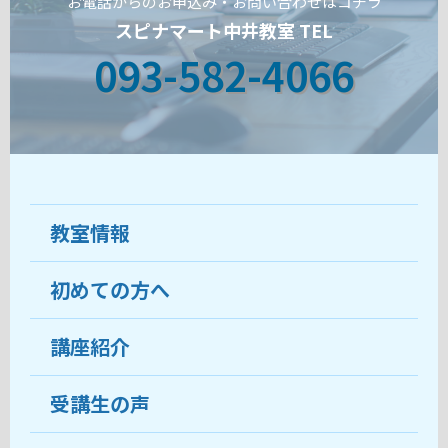
お電話からのお申込み・お問い合わせはコチラ
スピナマート中井教室 TEL
093-582-4066
教室情報
初めての方へ
教室について
受講生の声
講座紹介
ココがおすすめ
おすすめ・人気の講座
料金
受講生の声