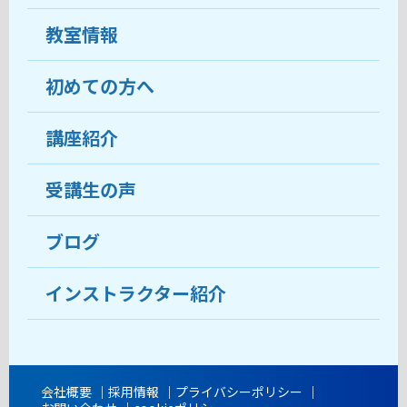
教室情報
初めての方へ
教室について
受講生の声
講座紹介
ココがおすすめ
おすすめ・人気の講座
料金
受講生の声
目的から講座を探す
受講までの流れ
ブログ
教室ブログ
よくあるご質問
インストラクター紹介
講師紹介
アクセス
会社概要
採用情報
プライバシーポリシー