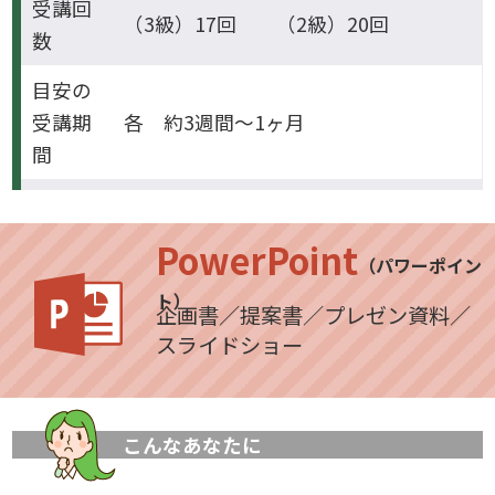
受講回
（3級）17回 （2級）20回
数
目安の
受講期
各 約3週間～1ヶ月
間
PowerPoint
（パワーポイン
ト）
企画書／提案書／プレゼン資料／
スライドショー
こんなあなたに