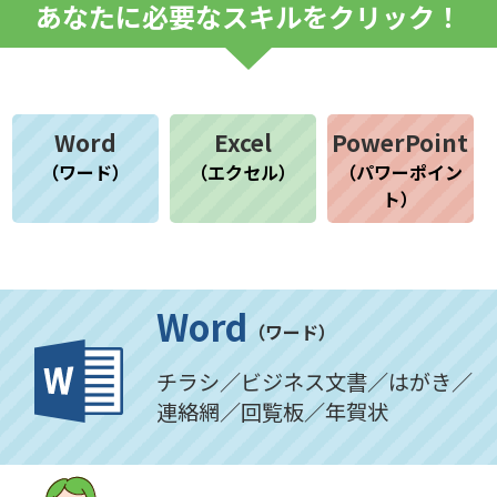
あなたに必要なスキルをクリック！
Word
Excel
PowerPoint
（ワード）
（エクセル）
（パワーポイン
ト）
Word
（ワード）
チラシ／ビジネス文書／はがき／
連絡網／回覧板／年賀状