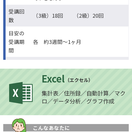
受講回
（3級）18回 （2級）20回
数
目安の
受講期
各 約3週間～1ヶ月
間
Excel
（エクセル）
集計表／住所録／自動計算／マク
ロ／データ分析／グラフ作成
こんなあなたに