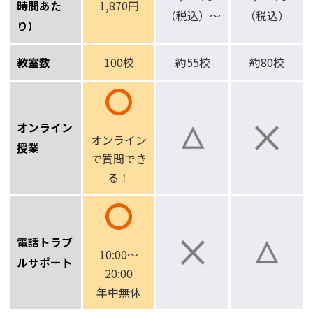
時間あた
1,870円
（税込）～
（税込）
り）
教室数
100校
約55校
約80校
オンライン
オンライン
授業
で
質問でき
る！
電話トラブ
10:00～
ルサポート
20:00
年中無休