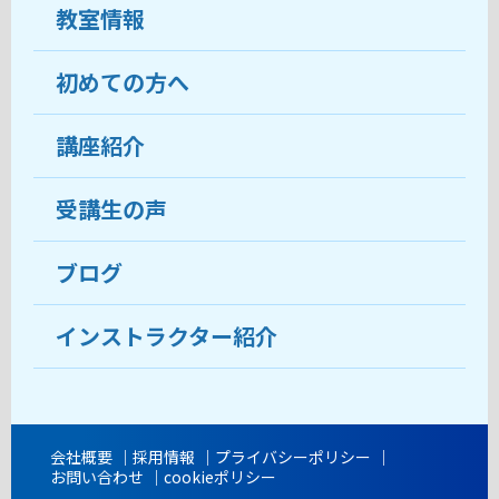
教室情報
初めての方へ
教室について
受講生の声
講座紹介
ココがおすすめ
おすすめ・人気の講座
料金
受講生の声
目的から講座を探す
受講までの流れ
ブログ
教室ブログ
よくあるご質問
インストラクター紹介
講師紹介
アクセス
会社概要
採用情報
プライバシーポリシー
お問い合わせ
cookieポリシー