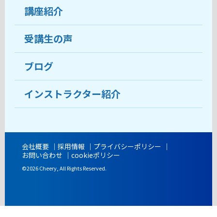
受講生の声
講座紹介
ココがおすすめ
おすすめ・人気の講座
料金
受講生の声
目的から講座を探す
受講までの流れ
ブログ
教室ブログ
よくあるご質問
インストラクター紹介
講師紹介
アクセス
会社概要
採用情報
プライバシーポリシー
お問い合わせ
cookieポリシー
開講時間
©2026 Cheery, All Rights Reserved.