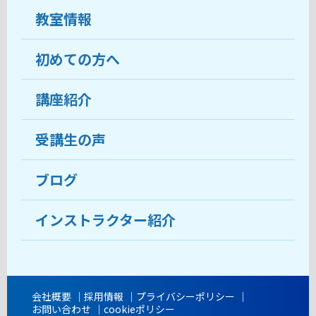
教室情報
初めての方へ
教室について
受講生の声
講座紹介
ココがおすすめ
おすすめ・人気の講座
料金
受講生の声
目的から講座を探す
受講までの流れ
ブログ
教室ブログ
よくあるご質問
インストラクター紹介
講師紹介
アクセス
会社概要
採用情報
プライバシーポリシー
お問い合わせ
cookieポリシー