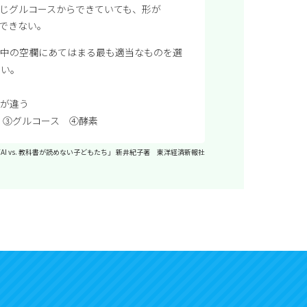
じグルコースからできていても、形が
できない。
文中の空欄にあてはまる最も適当なものを選
さい。
が違う
ゼ
③グルコース ④酵素
AI vs. 教科書が読めない子どもたち」 新井紀子著 東洋経済新報社