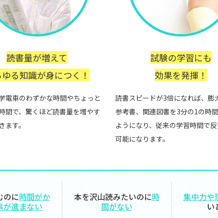
読書量が増えて
試験の学習にも
らゆる知識が身につく！
効果を発揮！
学電車のわずかな時間やちょっと
読書スピードが3倍になれば、膨
時間で、驚くほど読書量を増やす
参考書、関連図書を3分の1の時
きます。
ようになり、従来の学習時間で反
可能になります。
むのに
時間がか
本を沢山読みたいのに
時
集中力や
事が進まない
間がない
い