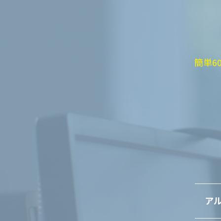
簡単6
アル