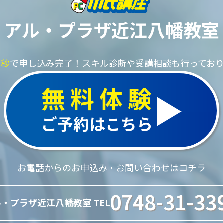
アル・プラザ近江八幡教室
0秒
で申し込み完了！
スキル診断や受講相談も行ってお
無料体験
ご予約はこちら
お電話からのお申込み・お問い合わせはコチラ
0748-31-33
・プラザ近江八幡教室 TEL