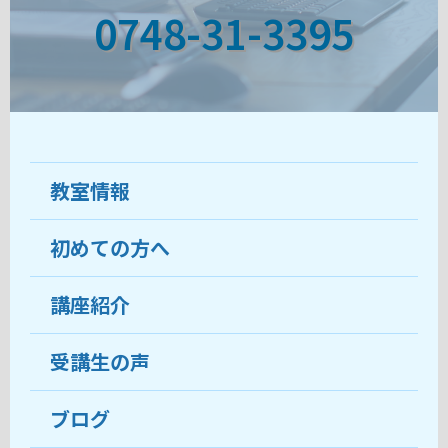
0748-31-3395
教室情報
初めての方へ
教室について
受講生の声
講座紹介
ココがおすすめ
おすすめ・人気の講座
料金
受講生の声
目的から講座を探す
受講までの流れ
ブログ