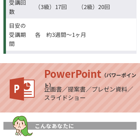
受講回
（3級）17回 （2級）20回
数
目安の
受講期
各 約3週間～1ヶ月
間
PowerPoint
（パワーポイン
ト）
企画書／提案書／プレゼン資料／
スライドショー
こんなあなたに