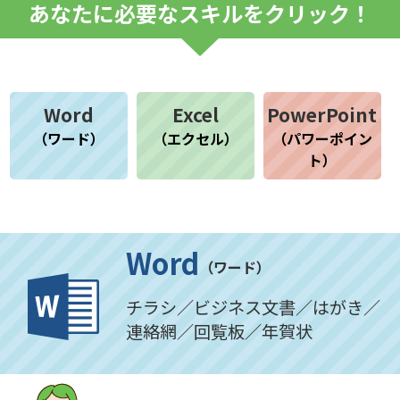
あなたに必要なスキルをクリック！
Word
Excel
PowerPoint
（ワード）
（エクセル）
（パワーポイン
ト）
Word
（ワード）
チラシ／ビジネス文書／はがき／
連絡網／回覧板／年賀状