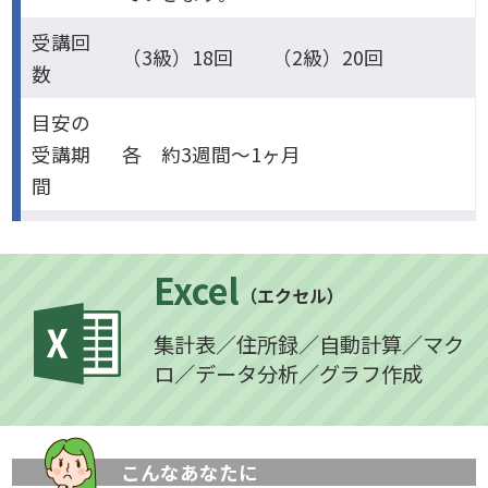
受講回
（3級）18回 （2級）20回
数
目安の
受講期
各 約3週間～1ヶ月
間
Excel
（エクセル）
集計表／住所録／自動計算／マク
ロ／データ分析／グラフ作成
こんなあなたに