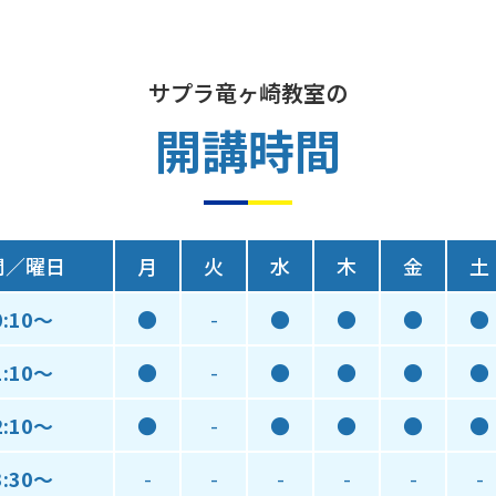
サプラ竜ヶ崎教室の
開講時間
間／曜日
月
火
水
木
金
土
0:10～
●
-
●
●
●
●
1:10～
●
-
●
●
●
●
2:10～
●
-
●
●
●
●
3:30～
-
-
-
-
-
-