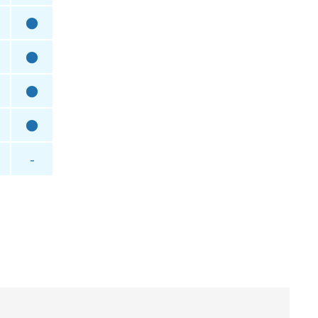
●
●
●
●
-