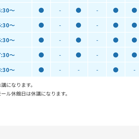
4:30～
●
-
●
-
●
●
5:30～
●
-
●
-
●
●
6:30～
●
-
●
-
●
●
7:30～
●
-
●
-
●
●
8:30～
●
-
-
-
●
-
休講になります。
モール休館日は休講になります。