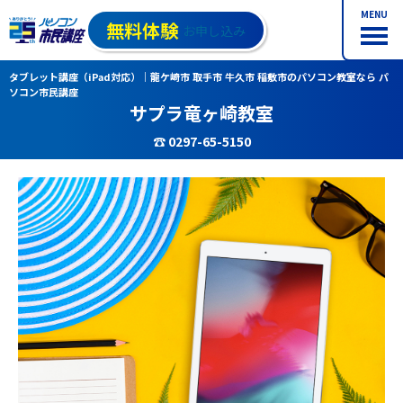
MENU
無料体験
お申し込み
タブレット講座（iPad対応）｜龍ケ崎市 取手市 牛久市 稲敷市のパソコン教室なら パ
ソコン市民講座
サプラ竜ヶ崎教室
☎ 0297-65-5150