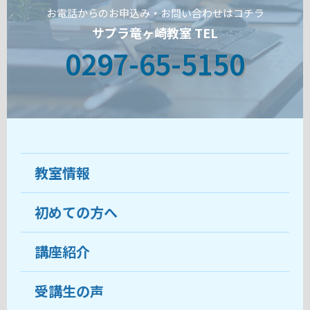
お電話からのお申込み・お問い合わせはコチラ
サプラ竜ヶ崎教室 TEL
0297-65-5150
教室情報
初めての方へ
教室について
受講生の声
講座紹介
ココがおすすめ
おすすめ・人気の講座
料金
受講生の声