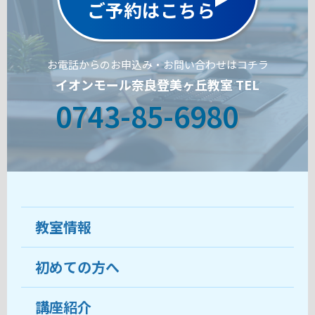
ご予約はこちら
お電話からのお申込み・お問い合わせはコチラ
イオンモール奈良登美ヶ丘教室 TEL
0743-85-6980
教室情報
初めての方へ
教室について
受講生の声
講座紹介
ココがおすすめ