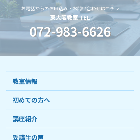
お電話からのお申込み・お問い合わせはコチラ
東大阪教室 TEL
072-983-6626
教室情報
初めての方へ
教室について
受講生の声
講座紹介
ココがおすすめ
おすすめ・人気の講座
料金
受講生の声