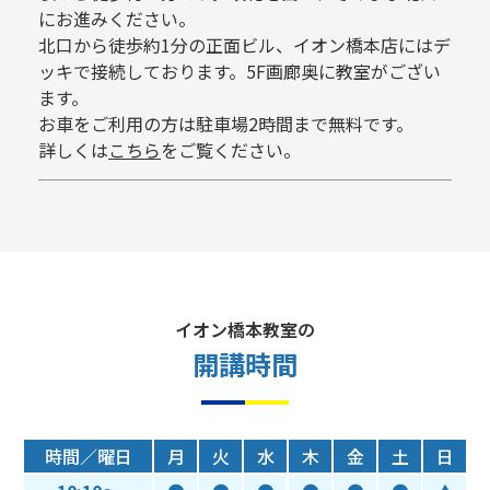
にお進みください。
北口から徒歩約1分の正面ビル、イオン橋本店にはデ
ッキで接続しております。5F画廊奥に教室がござい
ます。
お車をご利用の方は駐車場2時間まで無料です。
詳しくは
こちら
をご覧ください。
イオン橋本教室の
開講時間
時間／曜日
月
火
水
木
金
土
日