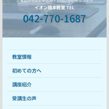
お電話からのお申込み・お問い合わせはコチラ
イオン橋本教室 TEL
042-770-1687
教室情報
初めての方へ
教室について
受講生の声
講座紹介
ココがおすすめ
おすすめ・人気の講座
料金
受講生の声