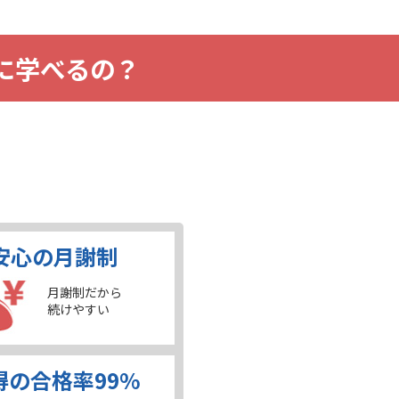
に学べるの？
。
安心の月謝制
月謝制だから
続けやすい
得の合格率99%