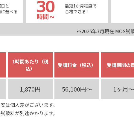
曜日と
最短1か月程度で
由に選べる
合格できる！
※2025年7月現在 MO
1時間あたり（税
受講料金（税込）
受講期間の
込）
1,870円
56,100円～
1ヶ月
目安は個人差がございます。
格試験料が別途かかります。