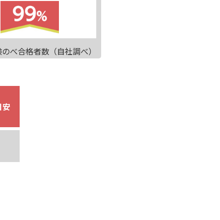
S試験のべ合格者数（自社調べ）
目安
～