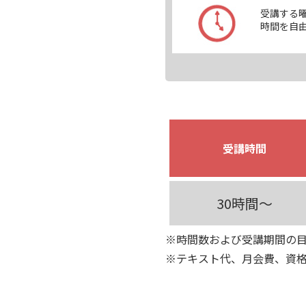
受講する
時間を自
受講時間
30時間～
※時間数および受講期間の
※テキスト代、月会費、資