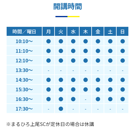
開講時間
時間／曜日
月
火
水
木
金
土
日
10:10～
●
●
●
●
●
●
●
11:10～
●
●
●
●
●
●
●
12:10～
●
●
●
●
●
●
●
13:30～
-
-
-
-
-
-
-
14:30～
●
●
●
●
●
●
●
15:30～
●
●
●
●
●
●
●
16:30～
●
●
●
-
●
●
●
17:30～
-
●
-
-
-
-
-
※まるひろ上尾SCが定休日の場合は休講