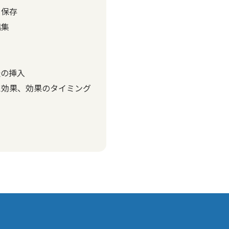
き保存
編集
表の挿入
え効果、効果のタイミング