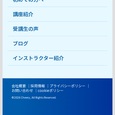
受講生の声
講座紹介
ココがおすすめ
おすすめ・人気の講座
料金
受講生の声
目的から講座を探す
受講までの流れ
ブログ
教室ブログ
よくあるご質問
インストラクター紹介
講師紹介
アクセス
会社概要
採用情報
プライバシーポリシー
お問い合わせ
cookieポリシー
開講時間
©2026 Cheery, All Rights Reserved.