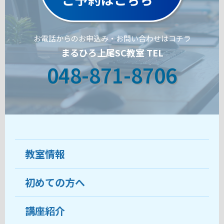
お電話からのお申込み・お問い合わせはコチラ
まるひろ上尾SC教室 TEL
048-871-8706
教室情報
初めての方へ
教室について
受講生の声
講座紹介
ココがおすすめ