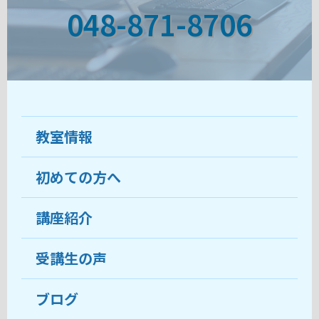
048-871-8706
教室情報
初めての方へ
教室について
受講生の声
講座紹介
ココがおすすめ
おすすめ・人気の講座
料金
受講生の声
目的から講座を探す
受講までの流れ
ブログ