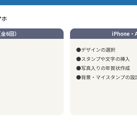
マホ
全6回）
iPhone
●デザインの選択
●スタンプや文字の挿入
●写真入りの年賀状作成
●背景・マイスタンプの設