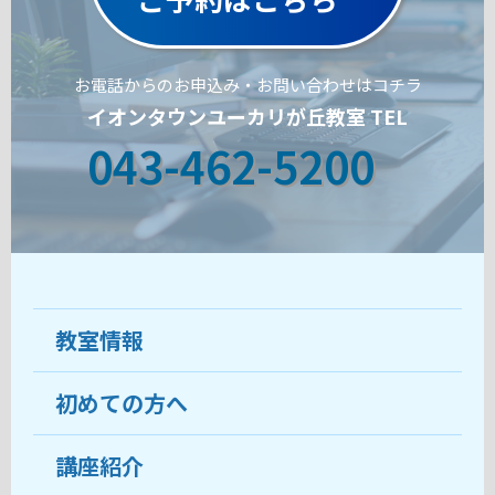
お電話からのお申込み・お問い合わせはコチラ
イオンタウンユーカリが丘教室 TEL
043-462-5200
教室情報
初めての方へ
教室について
受講生の声
講座紹介
ココがおすすめ