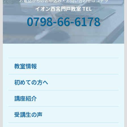
お電話からのお申込み・お問い合わせはコチラ
イオン西宮門戸教室 TEL
0798-66-6178
教室情報
初めての方へ
教室について
受講生の声
講座紹介
ココがおすすめ
おすすめ・人気の講座
料金
受講生の声