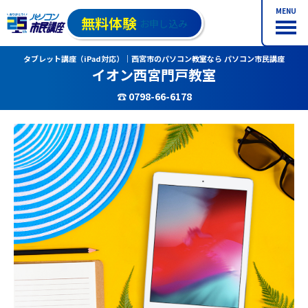
MENU
無料体験
お申し込み
タブレット講座（iPad対応）｜西宮市のパソコン教室なら パソコン市民講座
イオン西宮門戸教室
☎ 0798-66-6178