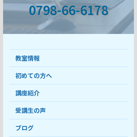
0798-66-6178
教室情報
初めての方へ
教室について
受講生の声
講座紹介
ココがおすすめ
おすすめ・人気の講座
料金
受講生の声
目的から講座を探す
受講までの流れ
ブログ