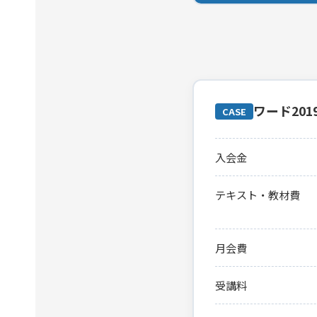
ワード20
CASE
入会金
テキスト・教材費
月会費
受講料