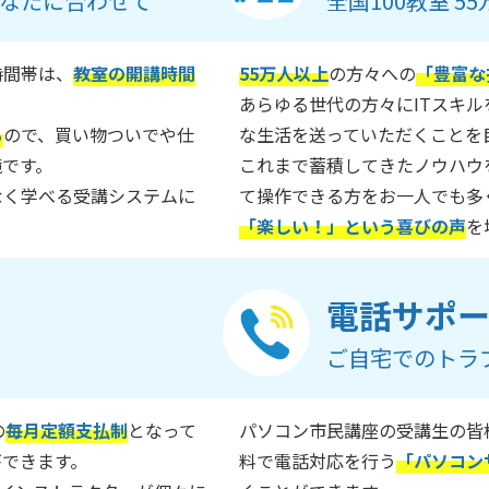
なたに合わせて
全国100教室 
時間帯は、
教室の開講時間
55万人以上
の方々への
「豊富な
あらゆる世代の方々にITスキ
る
ので、買い物ついでや仕
な生活を送っていただくことを
境です。
これまで蓄積してきたノウハウ
なく学べる受講システムに
て操作できる方をお一人でも多
「楽しい！」という喜びの声
を
電話サポ
ご自宅でのトラ
の
毎月定額支払制
となって
パソコン市民講座の受講生の皆
ができます。
料で電話対応を行う
「パソコン