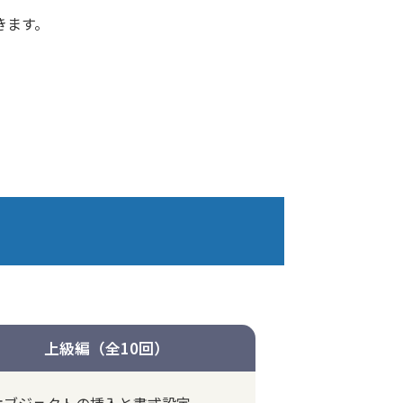
きます。
上級編（全10回）
オブジェクトの挿入と書式設定