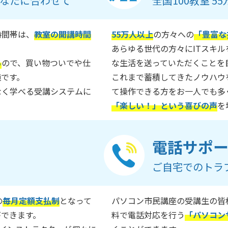
なたに合わせて
全国100教室 
時間帯は、
教室の開講時間
55万人以上
の方々への
「豊富な
あらゆる世代の方々にITスキ
る
ので、買い物ついでや仕
な生活を送っていただくことを
境です。
これまで蓄積してきたノウハウ
なく学べる受講システムに
て操作できる方をお一人でも多
「楽しい！」という喜びの声
を
電話サポ
ご自宅でのトラ
の
毎月定額支払制
となって
パソコン市民講座の受講生の皆
ができます。
料で電話対応を行う
「パソコン