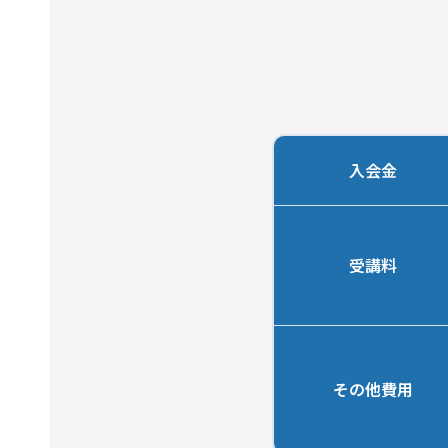
入会金
受講料
その他費用