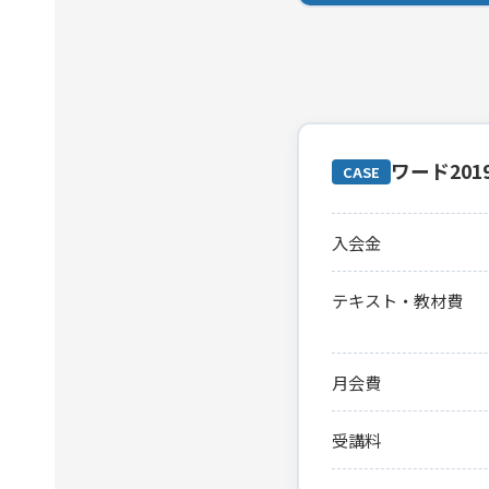
ワード20
CASE
入会金
テキスト・教材費
月会費
受講料