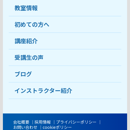
教室情報
初めての方へ
教室について
受講生の声
講座紹介
ココがおすすめ
おすすめ・人気の講座
料金
受講生の声
目的から講座を探す
受講までの流れ
ブログ
教室ブログ
よくあるご質問
インストラクター紹介
講師紹介
アクセス
会社概要
採用情報
プライバシーポリシー
お問い合わせ
cookieポリシー