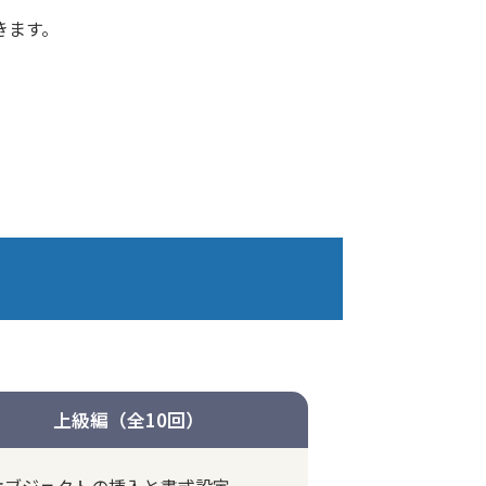
きます。
上級編（全10回）
オブジェクトの挿入と書式設定