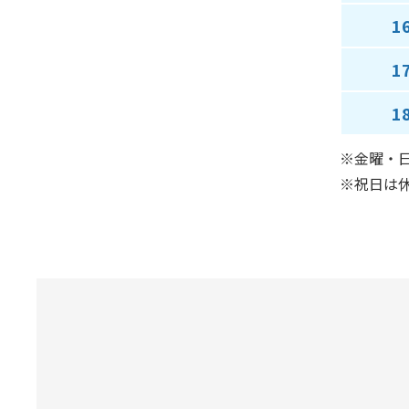
1
1
1
※金曜・日
※祝日は