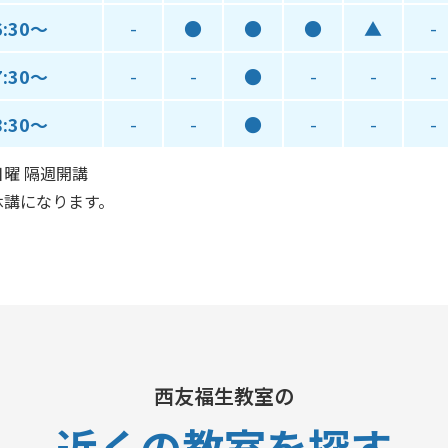
6:30～
-
●
●
●
▲
-
7:30～
-
-
●
-
-
-
8:30～
-
-
●
-
-
-
曜 隔週開講
休講になります。
西友福生教室の
近くの教室
を探す