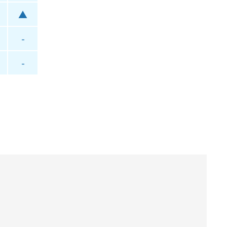
▲
-
-