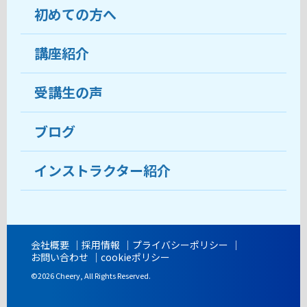
初めての方へ
教室について
受講生の声
講座紹介
ココがおすすめ
おすすめ・人気の講座
料金
受講生の声
目的から講座を探す
受講までの流れ
ブログ
教室ブログ
よくあるご質問
インストラクター紹介
講師紹介
アクセス
会社概要
採用情報
プライバシーポリシー
お問い合わせ
cookieポリシー
開講時間
©2026 Cheery, All Rights Reserved.