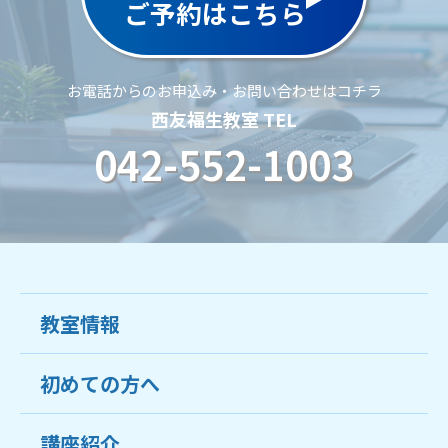
ご予約はこちら
お電話からのお申込み・お問い合わせはコチラ
西友福生教室 TEL
042-552-1003
教室情報
初めての方へ
教室について
受講生の声
講座紹介
ココがおすすめ