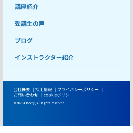
受講生の声
講座紹介
ココがおすすめ
おすすめ・人気の講座
料金
受講生の声
目的から講座を探す
受講までの流れ
ブログ
教室ブログ
よくあるご質問
インストラクター紹介
講師紹介
アクセス
会社概要
採用情報
プライバシーポリシー
お問い合わせ
cookieポリシー
開講時間
©2026 Cheery, All Rights Reserved.